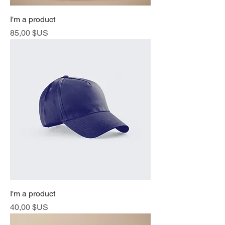
I'm a product
Prix
85,00 $US
I'm a product
Prix
40,00 $US