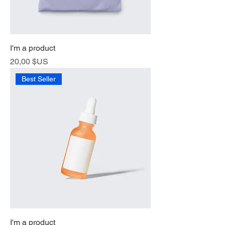
I'm a product
Prix
20,00 $US
Best Seller
I'm a product