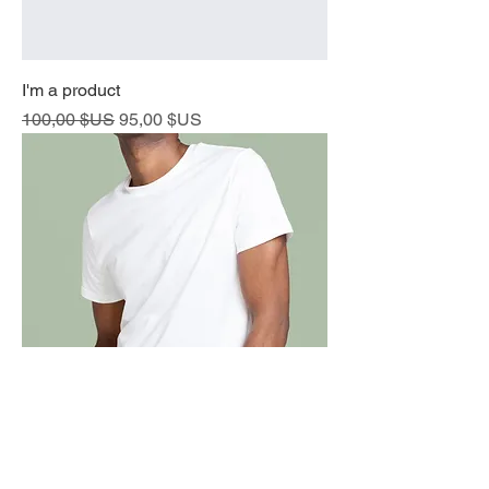
I'm a product
Prix original
Prix promotionnel
100,00 $US
95,00 $US
I'm a product