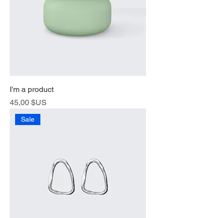
I'm a product
Prix
45,00 $US
Sale