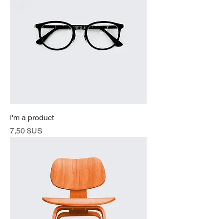
I'm a product
Prix
7,50 $US