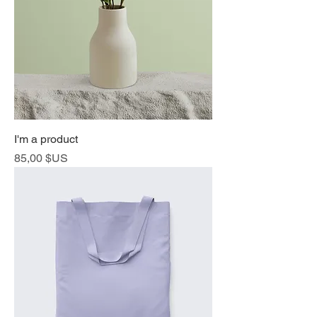
I'm a product
Prix
85,00 $US