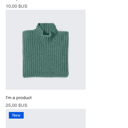
Prix
10,00 $US
I'm a product
Prix
25,00 $US
New