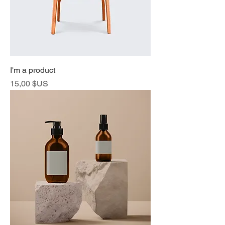
I'm a product
Prix
15,00 $US