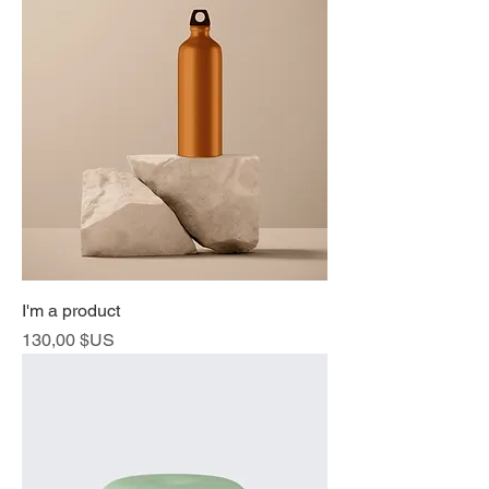
I'm a product
Prix
130,00 $US