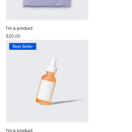
I'm a product
価格
$20.00
Best Seller
I'm a product