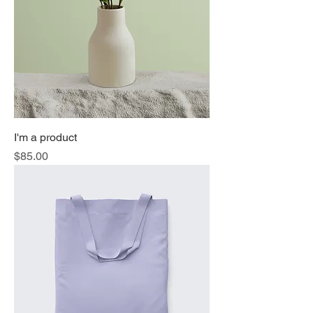
I'm a product
価格
$85.00