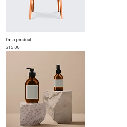
I'm a product
価格
$15.00