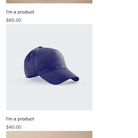
I'm a product
価格
$85.00
I'm a product
価格
$40.00