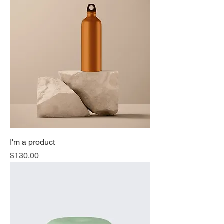
I'm a product
価格
$130.00