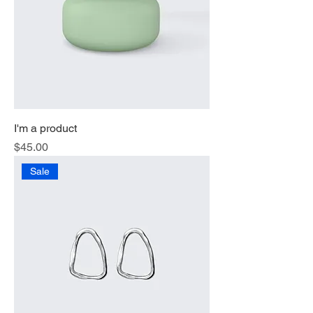
I'm a product
価格
$45.00
Sale