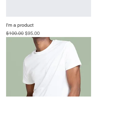
I'm a product
通常価格
セール価格
$100.00
$95.00
I'm a product