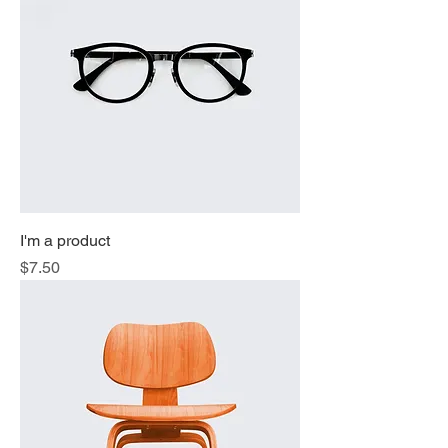
I'm a product
価格
$7.50